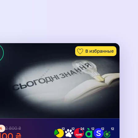
В избранные
2 800 ₴
%
12
12
24
12
12
12
100 ₴