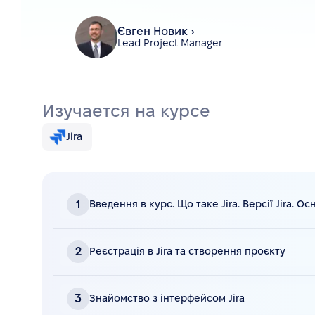
Євген Новик
›
Lead Project Manager
Изучается на курсе
Jira
1
Введення в курс. Що таке Jira. Версії Jira. Ос
Видео
23 мин • смотреть видео
2
Реєстрація в Jira та створення проєкту
Конспект
Видео
27 мин • смотреть видео
3
Знайомство з інтерфейсом Jira
Тест