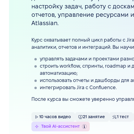
настройку задач, работу с доск
отчетов, управление ресурсами 
Atlassian.
Курс охватывает полный цикл работы с Jir
аналитики, отчетов и интеграций. Вы научи
управлять задачами и проектами разно
строить workflow, спринты, roadmap и
автоматизацию;
использовать отчеты и дашборды для а
интегрировать Jira с Confluence.
После курса вы сможете уверенно управлят
10
часов видео
21
занятие
1
тест
Твой AI-ассистент