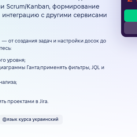
ами Scrum/Kanban, формирование
и интеграцию с другими сервисами
a — от создания задач и настройки досок до
тесь:
го уровня;
 диаграммы Ганта;применять фильтры, JQL и
нализа;
ь проектами в Jira.
язык курса украинский