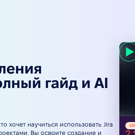
вления
лный гайд и AI
кто хочет научиться использовать Jira
-
25
2 
роектами. Вы освоите создание и