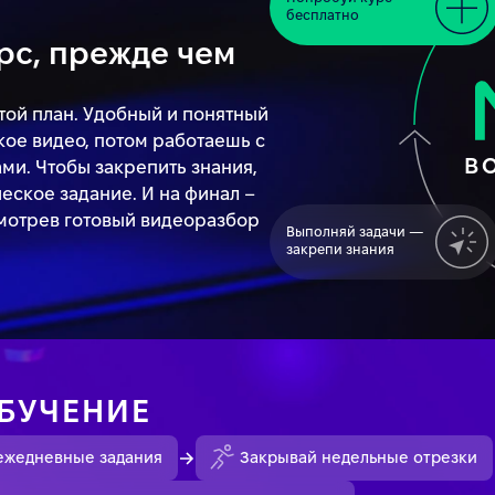
бесплатно
рс, прежде чем
остой план. Удобный и понятный
кое видео, потом работаешь с
В
ми. Чтобы закрепить знания,
еское задание. И на финал –
мотрев готовый видеоразбор
Выполняй задачи —
закрепи знания
БУЧЕНИЕ
ежедневные задания
Закрывай недельные отрезки