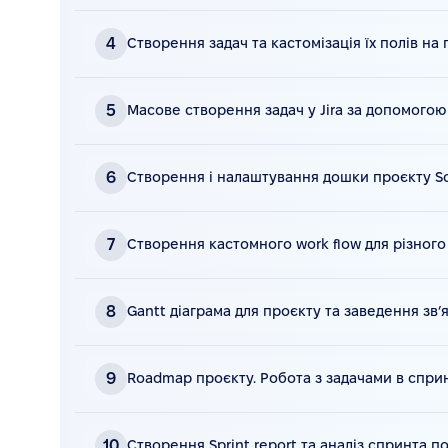
Конспект
Видео
30 мин • смотреть видео
4
Створення задач та кастомізація їх полів на 
Конспект
Видео
29 мин • смотреть видео
5
Масове створення задач у Jira за допомогою 
Конспект
Видео
33 мин • смотреть видео
6
Створення і налаштування дошки проєкту S
Конспект
Видео
33 мин • смотреть видео
7
Створення кастомного work flow для різного
Конспект
Видео
27 мин • смотреть видео
8
Gantt діаграма для проєкту та заведення зв’
Конспект
Видео
37 мин • смотреть видео
9
Roadmap проєкту. Робота з задачами в сприн
Конспект
Видео
33 мин • смотреть видео
10
Створення Sprint report та аналіз спринта п