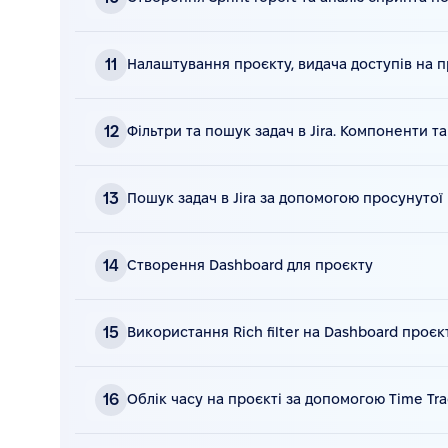
Конспект
Видео
33 мин • смотреть видео
11
Налаштування проєкту, видача доступів на 
Конспект
Видео
17 мин • смотреть видео
12
Фільтри та пошук задач в Jira. Компоненти та
Конспект
Видео
31 мин • смотреть видео
13
Пошук задач в Jira за допомогою просунутої в
Конспект
Видео
44 мин • смотреть видео
14
Створення Dashboard для проєкту
Конспект
Видео
32 мин • смотреть видео
15
Використання Rich filter на Dashboard проєк
Конспект
Видео
38 мин • смотреть видео
16
Облік часу на проєкті за допомогою Time Tra
Конспект
Видео