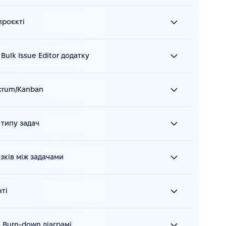
проєкті
Bulk Issue Editor додатку
crum/Kanban
 типу задач
язків між задачами
ті
о Burn-down діаграмі