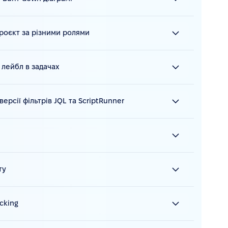
проєкт за різними ролями
 лейбл в задачах
ерсії фільтрів JQL та ScriptRunner
ту
cking