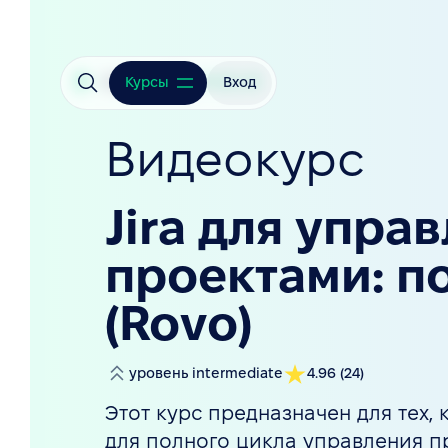
Курсы
Вход
Видеокурс
Jira для упра
проектами: по
(Rovo)
уровень
intermediate
4.96
(
24
)
Этот курс предназначен для тех, 
для полного цикла управления п