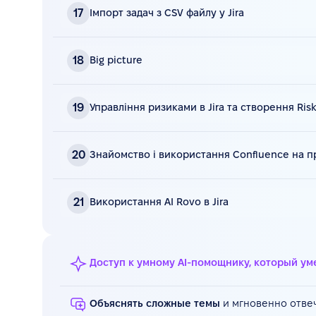
19 мин • смотреть видео
17
Імпорт задач з CSV файлу у Jira
Конспект
Видео
16 мин • смотреть видео
18
Big picture
Конспект
Видео
27 мин • смотреть видео
19
Управління ризиками в Jira та створення Risk
Конспект
Видео
17 мин • смотреть видео
20
Знайомство і використання Confluence на п
Конспект
Видео
29 мин • смотреть видео
21
Використання AI Rovo в Jira
Конспект
Видео
41 мин • смотреть видео
Доступ к умному AI-помощнику, который ум
Конспект
Объяснять сложные темы
и мгновенно отвеч