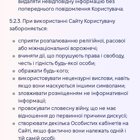
видаляти невідповідну інформацію без
попереднього повідомлення Користувача.
5.2.3. При використанні Сайту Користувачу
забороняється:
сприяти розпалюванню релігійної, расової
або міжнаціональної ворожнечі;
вчиняти дії, що порушують права і свободу,
честь і гідність будь-якої особи;
ображати будь-кого;
використовувати нецензурні вислови, навіть
якщо вони маскуються іншими символами;
зловживати розміщенням не інформативної
інформації;
провокувати словесну війну, що не має
відношення до первинної причини дискусії;
створювати декілька Особистих кабінетів на
Сайті, якщо фактично вони належать одній і
тій самій особі;