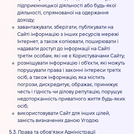
підприємницької діяльності або будь-якої
діяльності, спрямованої на одержання
доходу;
завантажувати, зберігати, публікувати на
Сайті інформацію з інших ресурсів мережі
Інтернет, а також копіювати, поширювати і
надавати доступ до інформації на Сайті
третім особам, які не є Користувачами Сайту;
розміщувати інформацію і об'єкти, які можуть
порушувати права і законні інтереси третіх
осіб, а також інформацію, яка містить
погрози, дискредитує, ображає, принижує
честь і гідність чи ділову репутацію, порушує
недоторканність приватного життя будь-яких
осіб;
використовувати Сайт для інших цілей,
замість визначених даною Угодою.
5.3. Права та обов’язки Адміністрації