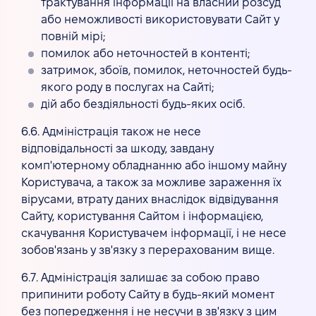
трактування інформації на власний розсуд
або неможливості використовувати Сайт у
повній мірі;
помилок або неточностей в контенті;
затримок, збоїв, помилок, неточностей будь-
якого роду в послугах на Сайті;
дій або бездіяльності будь-яких осіб.
6.6. Адміністрація також не несе
відповідальності за шкоду, завдану
комп'ютерному обладнанню або іншому майну
Користувача, а також за можливе зараження їх
вірусами, втрату даних внаслідок відвідування
Сайту, користування Сайтом і інформацією,
скачування Користувачем інформації, і не несе
зобов'язань у зв'язку з перерахованим вище.
6.7. Адміністрація залишає за собою право
припинити роботу Сайту в будь-який момент
без попередження і не несучи в зв'язку з цим