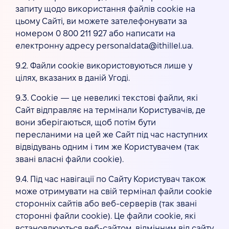
запиту щодо використання файлів cookie на
цьому Сайті, ви можете зателефонувати за
номером 0 800 211 927 або написати на
електронну адресу personaldata@ithillel.ua.
9.2. Файли cookie використовуються лише у
цілях, вказаних в даній Угоді.
9.3. Cookie — це невеликі текстові файли, які
Сайт відправляє на термінали Користувачів, де
вони зберігаються, щоб потім бути
пересланими на цей же Сайт під час наступних
відвідувань одним і тим же Користувачем (так
звані власні файли cookie).
9.4. Під час навігації по Сайту Користувач також
може отримувати на свій термінал файли cookie
сторонніх сайтів або веб-серверів (так звані
сторонні файли cookie). Це файли cookie, які
встановлюються веб-сайтом, відмінним від сайту