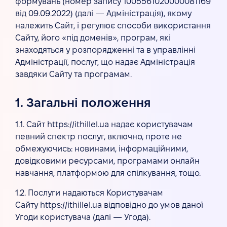
формувань (номер запису 1005561020000081169
від 09.09.2022) (далі — Адміністрація), якому
належить Сайт, і регулює способи використання
Сайту, його «під доменів», програм, які
знаходяться у розпорядженні та в управлінні
Адміністрації, послуг, що надає Адміністрація
завдяки Сайту та програмам.
1. Загальні положення
1.1. Сайт https://ithillel.ua надає користувачам
певний спектр послуг, включно, проте не
обмежуючись: новинами, інформаційними,
довідковими ресурсами, програмами онлайн
навчання, платформою для спілкування, тощо.
1.2. Послуги надаються Користувачам
Сайту https://ithillel.ua відповідно до умов даної
Угоди користувача (далі — Угода).