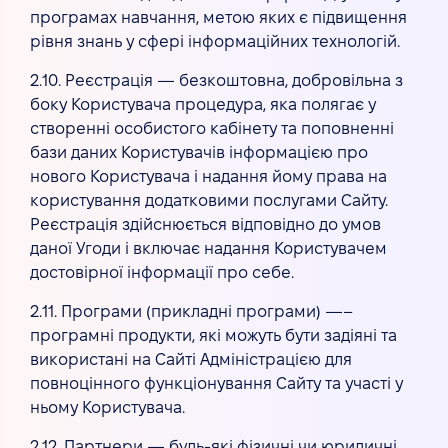
програмах навчання, метою яких є підвищення
рівня знань у сфері інформаційних технологій.
2.10. Реєстрація — безкоштовна, добровільна з
боку Користувача процедура, яка полягає у
створенні особистого кабінету та поповненні
бази даних Користувачів інформацією про
нового Користувача і надання йому права на
користування додатковими послугами Сайту.
Реєстрація здійснюється відповідно до умов
даної Угоди і включає надання Користувачем
достовірної інформації про себе.
2.11. Програми (прикладні програми) —–
програмні продукти, які можуть бути задіяні та
використані на Сайті Адміністрацією для
повноцінного функціонування Сайту та участі у
ньому Користувача.
2.12. Партнери — будь-які фізичні чи юридичні