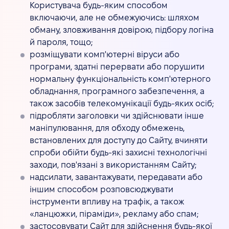
Користувача будь-яким способом
включаючи, але не обмежуючись: шляхом
обману, зловживання довірою, підбору логіна
й пароля, тощо;
розміщувати комп'ютерні віруси або
програми, здатні перервати або порушити
нормальну функціональність комп'ютерного
обладнання, програмного забезпечення, а
також засобів телекомунікації будь-яких осіб;
підробляти заголовки чи здійснювати інше
маніпулювання, для обходу обмежень,
встановлених для доступу до Сайту, вчиняти
спроби обійти будь-які захисні технологічні
заходи, пов'язані з використанням Сайту;
надсилати, завантажувати, передавати або
іншим способом розповсюджувати
інструменти впливу на трафік, а також
«ланцюжки, піраміди», рекламу або спам;
застосовувати Сайт для здійснення будь-якої