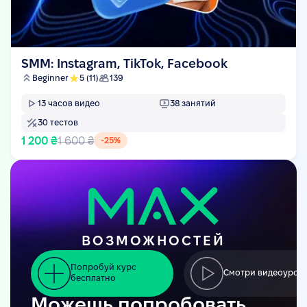
SMM: Instagram, TikTok, Facebook
Beginner
5
(11)
139
13
часов видео
38
занятий
30
тестов
1 200 ₴
1 600 ₴
-
25
%
ВОЗМОЖНОСТЕЙ
Попробуй курс
Смотри видеоурок
бесплатно
Можешь попробовать