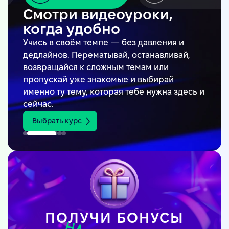
Смотри видеоуроки,
Имей крепкую теорию
когда удобно
под рукой
Учись в своём темпе — без давления и
Чёткие и понятные объяснение помогут
дедлайнов. Перематывай, останавливай,
систематизировать знания. Каждую тему мы
возвращайся к сложным темам или
разбили на удобные блоки с примерами и
пропускай уже знакомые и выбирай
ключевыми моментами для лучшего
именно ту тему, которая тебе нужна здесь и
усвоения.
сейчас.
Выбрать курс
ПОЛУЧИ БОНУСЫ