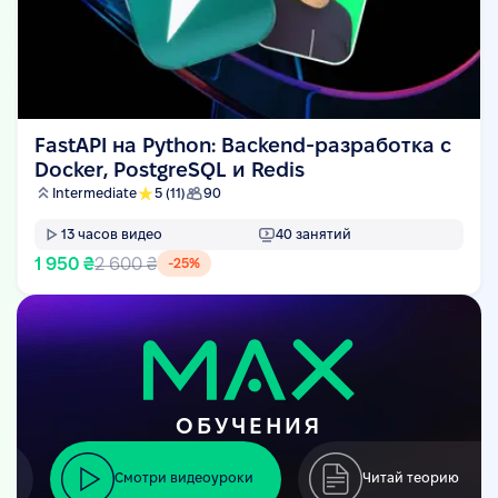
FastAPI на Python: Backend-разработка с
Docker, PostgreSQL и Redis
Intermediate
5
(11)
90
13
часов видео
40
занятий
1 950 ₴
2 600 ₴
-
25
%
ОБУЧЕНИЯ
Смотри видеоуроки
Читай теорию