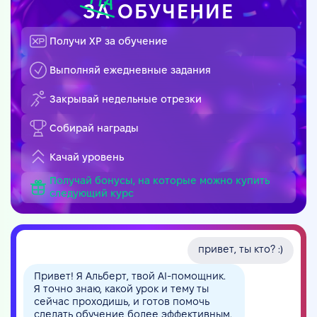
ЗА
ОБУЧЕНИЕ
Получи XP за обучение
Выполняй ежедневные задания
Закрывай недельные отрезки
Собирай награды
Качай уровень
Получай бонусы, на которые можно купить
следующий курс
привет, ты кто? :)
Привет! Я Альберт, твой AI-помощник.
Я точно знаю, какой урок и тему ты
сейчас проходишь, и готов помочь
сделать обучение более эффективным.