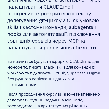
агентична модель та встановлення CC,
налаштування CLAUDE.md і
прогресивне розкриття контексту,
делегування git-циклу з CI як умовою,
skills і кастомні команди, subagents і
hooks для автоматизації, підключення
зовнішніх сервісів через MCP та
налаштування permissions і безпеки.
Ви навчитесь будувати ієрархію CLAUDE.md для
монорепо, писати власні skills для командних
workflow та підключати GitHub, Supabase і Figma
без ручного копіювання даних між
інструментами.
Після проходження курсу ви зможете впевнено
делегувати рутинні задачі Claude Code,
зосередитись на архітектурних рішеннях і