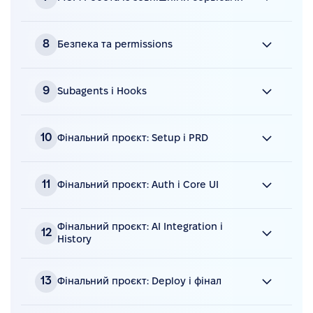
Тест
Конспект
Відео
15 хв • дивитись відео
8
Безпека та permissions
Тест
Конспект
Відео
9 хв • дивитись відео
9
Subagents і Hooks
Тест
Конспект
Відео
7 хв • дивитись відео
10
Фінальний проєкт: Setup і PRD
Тест
Конспект
Відео
15 хв • дивитись відео
11
Фінальний проєкт: Auth і Core UI
Тест
Відео
6 хв • дивитись відео
Фінальний проєкт: AI Integration і
12
History
Відео
4 хв • дивитись відео
13
Фінальний проєкт: Deploy і фінал
Відео