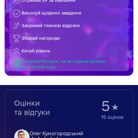
Отримай XP за навчання
Виконуй щоденні завдання
Закривай тижневі відрізки
Збирай нагороди
Качай рівень
Отримуй бонуси, на які можна купити
наступний курс
Оцінки
5
та відгуки
15
оцінок
Олег Кумогородський