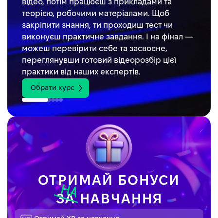
відео, потім працюєш з прикладами та
теорією, робочими матеріалами. Щоб
закріпити знання, ти проходиш тест чи
виконуєш практичне завдання. І на фінал —
можеш перевірити себе та засвоєне,
переглянувши готовий відеорозбір цієї
практики від наших експертів.
Обрати курс
ОТРИМАЙ БОНУСИ
ЗА
НАВЧАННЯ