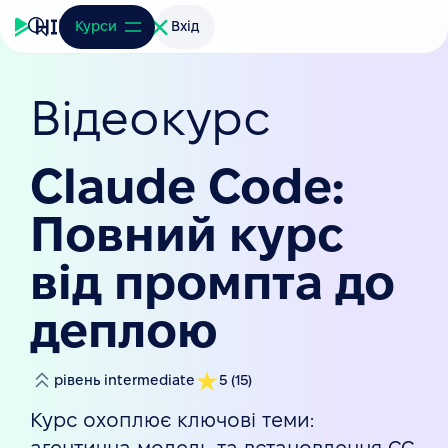
Курси
Вхід
Відеокурс
Claude Code:
Повний курс
від промпта до
деплою
рівень
intermediate
5
(
15
)
Курс охоплює ключові теми: