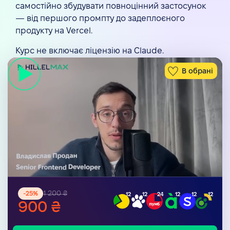
самостійно збудувати повноцінний застосунок
— від першого промпту до задеплоєного
продукту на Vercel.
Курс не включає ліцензію на Claude.
В обрані
1 200 ₴
-
25
%
12
12
24
12
12
12
900 ₴