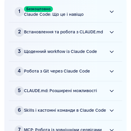
Безкоштовно
1
Claude Code: Що це і навіщо
Відео
7 хв • дивитись відео
2
Встановлення та робота з CLAUDE.md
Конспект
Відео
14 хв • дивитись відео
3
Щоденний workflow із Claude Code
Тест
Конспект
Відео
22 хв • дивитись відео
4
Робота з Git через Claude Code
Тест
Конспект
Відео
10 хв • дивитись відео
5
CLAUDE.md: Розширені можливості
Тест
Конспект
Відео
13 хв • дивитись відео
6
Skills і кастомні команди в Claude Code
Тест
Конспект
Відео
12 хв • дивитись відео
7
MCP: Робота із зовнішніми сервісами