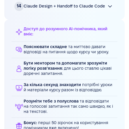
9 хв • дивитись відео
14
Claude Design + Handoff to Claude Code
Відео
11 хв • дивитись відео
Доступ до розумного AI-помічника, який
Конспект
вміє:
Пояснювати складне
та миттєво давати
відповіді на питання щодо курсу чи уроку.
Бути ментором та допомагати зрозуміти
логіку розв’язання:
для цього ставлю цікаві
доречні запитання.
За кілька секунд знаходити
потрібні уроки
й матеріали курсу разом із відповіддю.
Розуміти тебе з полуслова
та відповідати
на голосові запитання так само швидко, як і
на текстові.
Бонус:
перші 50 зірочок на користування
помічником вже включено!