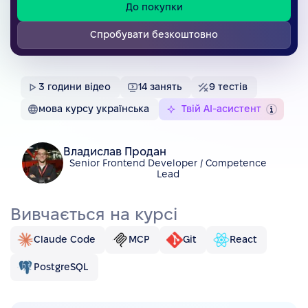
До покупки
Спробувати безкоштовно
3
години відео
14
занять
9
тестів
мова курсу українська
Твій AI-асистент
Владислав Продан
Senior Frontend Developer / Competence
Lead
Вивчається на курсі
Claude Code
MCP
Git
React
PostgreSQL