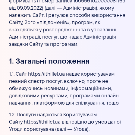
формувань (номер запису 1005561020000081169
від 09.09.2022) (далі — Адміністрація), якому
належить Сайт, і регулює способи використання
Сайту, його «під доменів», програм, які
знаходяться у розпорядженні та в управлінні
Адміністрації, послуг, що надає Адміністрація
завдяки Сайту та програмам.
1. Загальні положення
1.1. Сайт https://ithillel.ua надає користувачам
певний спектр послуг, включно, проте не
обмежуючись: новинами, інформаційними,
довідковими ресурсами, програмами онлайн
навчання, платформою для спілкування, тощо.
1.2. Послуги надаються Користувачам
Сайту https://ithillel.ua відповідно до умов даної
Угоди користувача (далі — Угода).