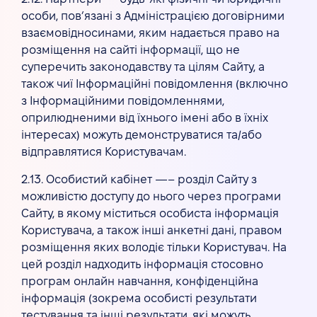
особи, пов’язані з Адміністрацією договірними
взаємовідносинами, яким надається право на
розміщення на сайті інформації, що не
суперечить законодавству та цілям Сайту, а
також чиї Інформаційні повідомлення (включно
з Інформаційними повідомленнями,
оприлюдненими від їхнього імені або в їхніх
інтересах) можуть демонструватися та/або
відправлятися Користувачам.
2.13. Особистий кабінет —– розділ Сайту з
можливістю доступу до нього через програми
Сайту, в якому міститься особиста інформація
Користувача, а також інші анкетні дані, правом
розміщення яких володіє тільки Користувач. На
цей розділ надходить інформація стосовно
програм онлайн навчання, конфіденційна
інформація (зокрема особисті результати
тестування та інші результати, які можуть