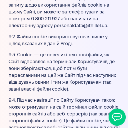
запиту щодо використання файлів cookie на
цьому Сайті, ви можете зателефонувати за
номером 0 800 211 927 або написати на
електронну адресу personaldata@ithillel.ua.
9.2. Файли cookie використовуються лише у
цілях, вказаних в даній Угоді.
9.3. Cookie — це невеликі текстові файли, які
Сайт відправляє на термінали Користувачів, де
вони зберігаються, щоб потім бути
пересланими на цей же Сайт під час наступних
відвідувань одним і тим же Користувачем (так
звані власні файли cookie).
9.4. Під час навігації по Сайту Користувач також
може отримувати на свій термінал файли cookie
сторонніх сайтів або веб-серверів (так звані
сторонні файли cookie). Це файли cookie, які
встановлюються веб-сайтом, відмінним від сайту