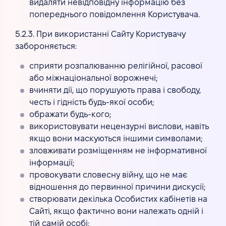
видаляти невідповідну інформацію без
попереднього повідомлення Користувача.
5.2.3. При використанні Сайту Користувачу
забороняється:
сприяти розпалюванню релігійної, расової
або міжнаціональної ворожнечі;
вчиняти дії, що порушують права і свободу,
честь і гідність будь-якої особи;
ображати будь-кого;
використовувати нецензурні вислови, навіть
якщо вони маскуються іншими символами;
зловживати розміщенням не інформативної
інформації;
провокувати словесну війну, що не має
відношення до первинної причини дискусії;
створювати декілька Особистих кабінетів на
Сайті, якщо фактично вони належать одній і
тій самій особі;