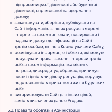
підприємницької діяльності або будь-якої
діяльності, спрямованої на одержання
доходу;
завантажувати, зберігати, публікувати на
Сайті інформацію з інших ресурсів мережі
Інтернет, а також копіювати, поширювати і
надавати доступ до інформації на Сайті
третім особам, які не є Користувачами Сайту;
розміщувати інформацію і об'єкти, які можуть
порушувати права і законні інтереси третіх
осіб, а також інформацію, яка містить
погрози, дискредитує, ображає, принижує
честь і гідність чи ділову репутацію, порушує
недоторканність приватного життя будь-яких
осіб;
використовувати Сайт для інших цілей,
замість визначених даною Угодою.
5.3. Права та обов’язки Адміністрації