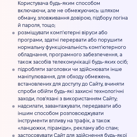
Користувача будь-яким способом
включаючи, але не обмежуючись: шляхом
обману, зловживання довірою, підбору логіна
й пароля, тощо;
розміщувати комп'ютерні віруси або
програми, здатні перервати або порушити
нормальну функціональність комп'ютерного
обладнання, програмного забезпечення, а
також засобів телекомунікації будь-яких осіб;
підробляти заголовки чи здійснювати інше
маніпулювання, для обходу обмежень,
встановлених для доступу до Сайту, вчиняти
спроби обійти будь-які захисні технологічні
заходи, пов'язані з використанням Сайту;
надсилати, завантажувати, передавати або
іншим способом розповсюджувати
інструменти впливу на трафік, а також
«ланцюжки, піраміди», рекламу або спам;
застосовувати Сайт для здійснення будь-якої