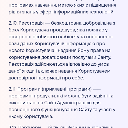
програмах навчання, метою яких є підвищення
рівня знань у сфері інформаційних технологій.
2.10. Реєстрація — безкоштовна, добровільна з
боку Користувача процедура, яка полягає у
створенні особистого кабінету та поповненні
бази даних Користувачів інформацією про
нового Користувача і надання йому права на
користування додатковими послугами Сайту.
Реєстрація здійснюється відповідно до умов
даної Угоди і включає надання Користувачем
достовірної інформації про себе.
2.11. Програми (прикладні програми) —–
програмні продукти, які можуть бути задіяні та
використані на Сайті Адміністрацією для
повноцінного функціонування Сайту та участі у
ньому Користувача.
2.12. Партнери — будь-які фізичні чи юридичні