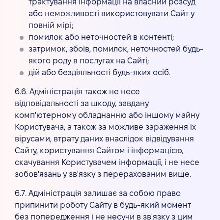
трактування інформації на власний розсуд
або неможливості використовувати Сайт у
повній мірі;
помилок або неточностей в контенті;
затримок, збоїв, помилок, неточностей будь-
якого роду в послугах на Сайті;
дій або бездіяльності будь-яких осіб.
6.6. Адміністрація також не несе
відповідальності за шкоду, завдану
комп'ютерному обладнанню або іншому майну
Користувача, а також за можливе зараження їх
вірусами, втрату даних внаслідок відвідування
Сайту, користування Сайтом і інформацією,
скачування Користувачем інформації, і не несе
зобов'язань у зв'язку з перерахованим вище.
6.7. Адміністрація залишає за собою право
припинити роботу Сайту в будь-який момент
без попередження і не несучи в зв'язку з цим