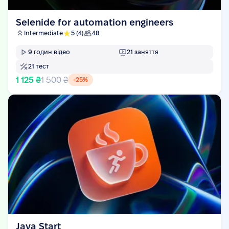
Selenide for automation engineers
Intermediate
5
(4)
48
9
годин відео
21
заняття
21
тест
1 125 ₴
1 500 ₴
-
25
%
Java Start