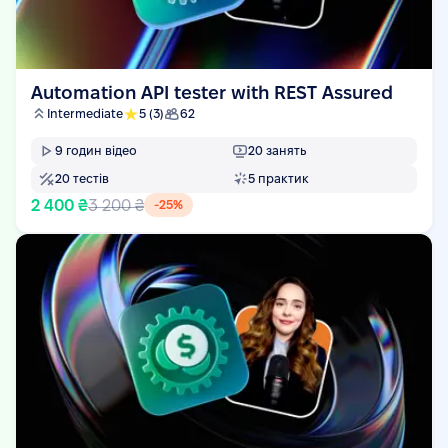
Automation API tester with REST Assured
Intermediate
5
(3)
62
9
годин відео
20
занять
20
тестів
5
практик
2 400 ₴
3 200 ₴
-
25
%