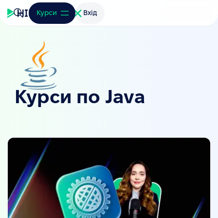
Курси
Вхід
Курси по Java