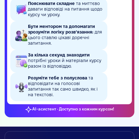
Пояснювати складне
та миттєво
давати відповіді на питання щодо
курсу чи уроку.
Бути ментором та допомагати
зрозуміти логіку розв’язання:
для
цього ставлю цікаві доречні
запитання.
За кілька секунд знаходити
потрібні уроки й матеріали курсу
разом із відповіддю.
Розуміти тебе з полуслова
та
відповідати на голосові
запитання так само швидко, як і
на текстові.
AI-асистент • Доступно з кожним курсом!