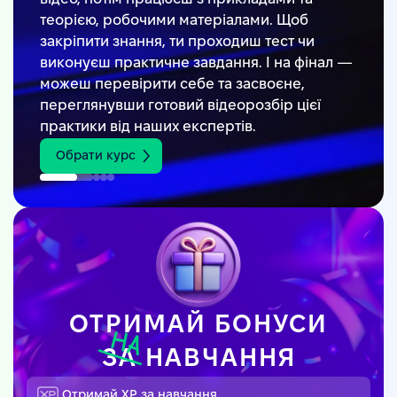
теорією, робочими матеріалами. Щоб
закріпити знання, ти проходиш тест чи
виконуєш практичне завдання. І на фінал —
можеш перевірити себе та засвоєне,
переглянувши готовий відеорозбір цієї
практики від наших експертів.
Обрати курс
ОТРИМАЙ БОНУСИ
ЗА
НАВЧАННЯ
Отримай XP за навчання