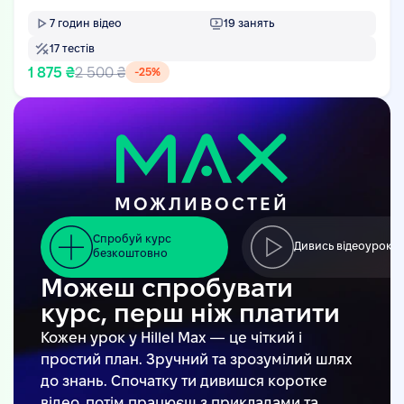
7
годин відео
19
занять
17
тестів
1 875 ₴
2 500 ₴
-
25
%
МОЖЛИВОСТЕЙ
Спробуй курс
Дивись відеоуроки
безкоштовно
Можеш спробувати
курс, перш ніж платити
Кожен урок у Hillel Max — це чіткий і
простий план. Зручний та зрозумілий шлях
до знань. Спочатку ти дивишся коротке
відео, потім працюєш з прикладами та