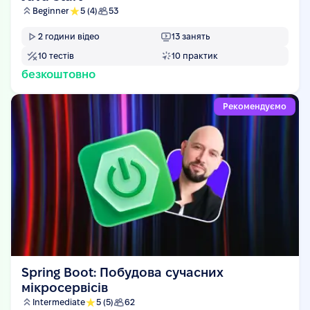
Beginner
5
(4)
53
2
години відео
13
занять
10
тестів
10
практик
безкоштовно
Рекомендуємо
Spring Boot: Побудова сучасних
мікросервісів
Intermediate
5
(5)
62