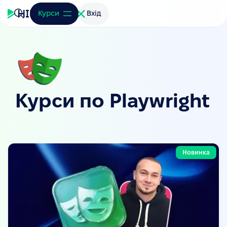
Курси
Вхід
Курси по Playwright
Новинка