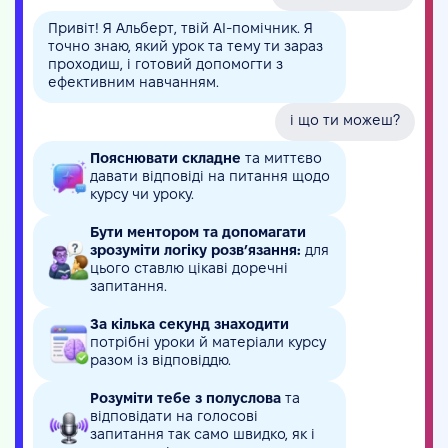
Привіт! Я Альберт, твій AI-помічник. Я
точно знаю, який урок та тему ти зараз
проходиш, і готовий допомогти з
ефективним навчанням.
і що ти можеш?
Пояснювати складне
та миттєво
давати відповіді на питання щодо
курсу чи уроку.
Бути ментором та допомагати
зрозуміти логіку розв’язання:
для
цього ставлю цікаві доречні
запитання.
За кілька секунд знаходити
потрібні уроки й матеріали курсу
разом із відповіддю.
Розуміти тебе з полуслова
та
відповідати на голосові
запитання так само швидко, як і