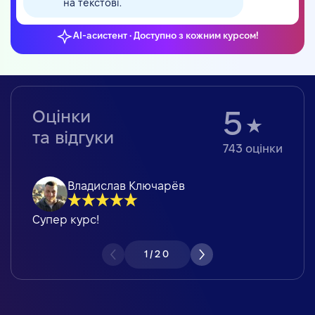
на текстові.
AI-асистент • Доступно з кожним курсом!
Оцінки
5
та відгуки
743
оцінки
Владислав Ключарёв
Супер курс!
1
/
20