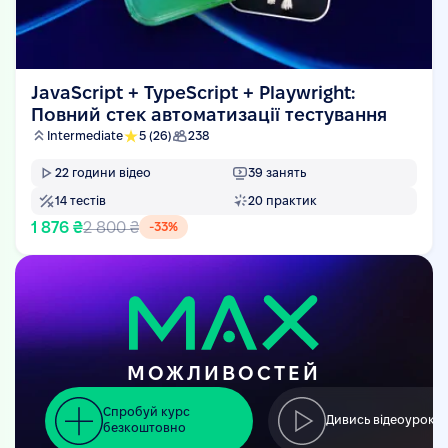
JavaScript + TypeScript + Playwright:
Повний стек автоматизації тестування
Intermediate
5
(26)
238
22
години відео
39
занять
14
тестів
20
практик
1 876 ₴
2 800 ₴
-
33
%
МОЖЛИВОСТЕЙ
Спробуй курс
Дивись відеоуроки
безкоштовно