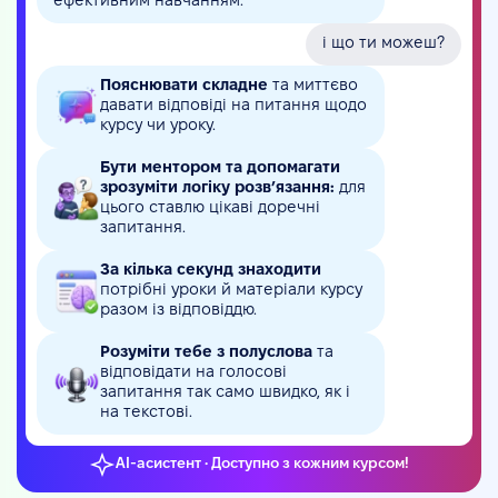
ефективним навчанням.
і що ти можеш?
Пояснювати складне
та миттєво
давати відповіді на питання щодо
курсу чи уроку.
Бути ментором та допомагати
зрозуміти логіку розв’язання:
для
цього ставлю цікаві доречні
запитання.
За кілька секунд знаходити
потрібні уроки й матеріали курсу
разом із відповіддю.
Розуміти тебе з полуслова
та
відповідати на голосові
запитання так само швидко, як і
на текстові.
AI-асистент • Доступно з кожним курсом!