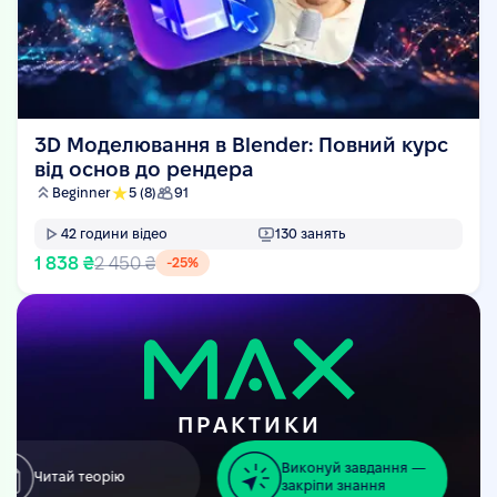
3D Моделювання в Blender: Повний курс
від основ до рендера
Beginner
5
(8)
91
42
години відео
130
занять
1 838 ₴
2 450 ₴
-
25
%
ПРАКТИКИ
Виконуй завдання —
Читай теорію
закріпи знання