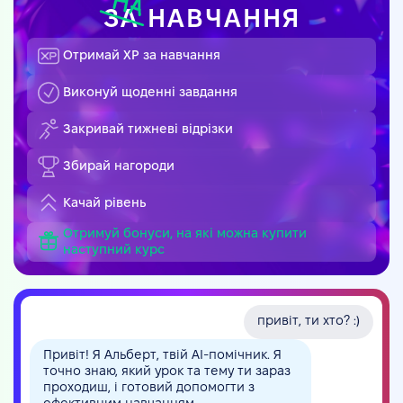
ЗА
НАВЧАННЯ
Отримай XP за навчання
Виконуй щоденні завдання
Закривай тижневі відрізки
Збирай нагороди
Качай рівень
Отримуй бонуси, на які можна купити
наступний курс
привіт, ти хто? :)
Привіт! Я Альберт, твій AI-помічник. Я
точно знаю, який урок та тему ти зараз
проходиш, і готовий допомогти з