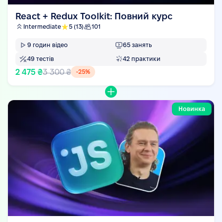
React + Redux Toolkit: Повний курс
Intermediate
5
(13)
101
9
годин відео
65
занять
49
тестів
42
практики
2 475 ₴
3 300 ₴
-
25
%
Новинка