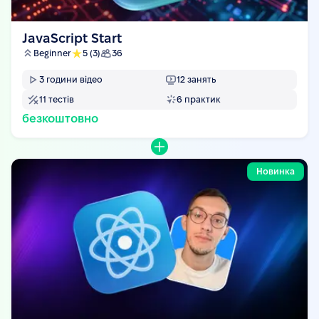
JavaScript Start
Beginner
5
(3)
36
3
години відео
12
занять
11
тестів
6
практик
безкоштовно
Новинка