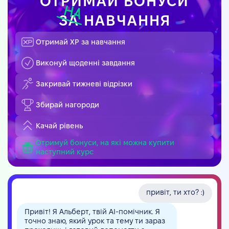
ОТРИМАЙ БОНУСИ
ЗА
НАВЧАННЯ
Отримай XP за навчання
Виконуй щоденні завдання
Закривай тижневі відрізки
Збирай нагороди
Качай рівень
Отримуй бонуси, на які можна купити
наступний курс
привіт, ти хто? :)
Привіт! Я Альберт, твій AI-помічник. Я
точно знаю, який урок та тему ти зараз