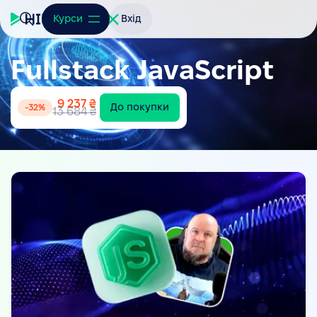
Курси
Вхід
Fullstack JavaScript
9 237 ₴
До покупки
-
32
%
13 684 ₴