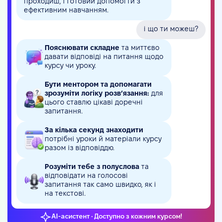
проходиш, і готовий допомогти з
ефективним навчанням.
і що ти можеш?
Пояснювати складне
та миттєво
давати відповіді на питання щодо
курсу чи уроку.
Бути ментором та допомагати
зрозуміти логіку розв’язання:
для
цього ставлю цікаві доречні
запитання.
За кілька секунд знаходити
потрібні уроки й матеріали курсу
разом із відповіддю.
Розуміти тебе з полуслова
та
відповідати на голосові
запитання так само швидко, як і
на текстові.
AI-асистент • Доступно з кожним курсом!