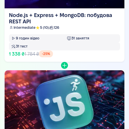
Node.js + Express + MongoDB: побудова
REST API
Intermediate
5
(10)
126
9
годин відео
31
заняття
31
тест
1 338 ₴
1 784 ₴
-
25
%