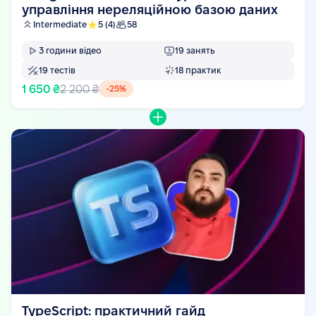
управління нереляційною базою даних
Intermediate
5
(4)
58
3
години відео
19
занять
19
тестів
18
практик
1 650 ₴
2 200 ₴
-
25
%
TypeScript: практичний гайд