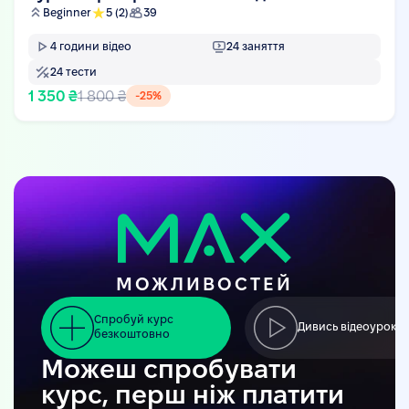
Beginner
5
(2)
39
4
години відео
24
заняття
24
тести
1 350 ₴
1 800 ₴
-
25
%
МОЖЛИВОСТЕЙ
Спробуй курс
Дивись відеоуроки
безкоштовно
Можеш спробувати
курс, перш ніж платити