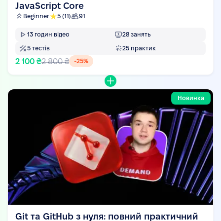
JavaScript Core
Beginner
5
(11)
91
13
годин відео
28
занять
5
тестів
25
практик
2 100 ₴
2 800 ₴
-
25
%
Новинка
Git та GitHub з нуля: повний практичний