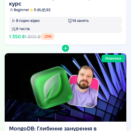
курс
Beginner
5
(6)
92
8
годин відео
14
занять
9
тестів
1 350 ₴
1 800 ₴
-
25
%
Новинка
MongoDB: Глибинне занурення в