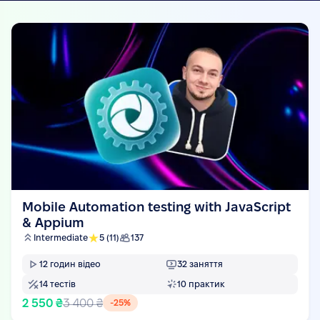
Mobile Automation testing with JavaScript
& Appium
Intermediate
5
(11)
137
12
годин відео
32
заняття
14
тестів
10
практик
2 550 ₴
3 400 ₴
-
25
%