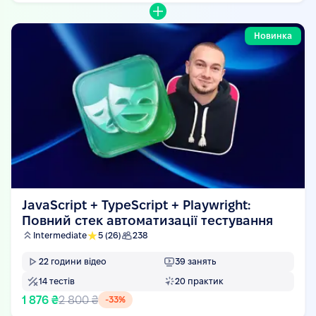
Новинка
JavaScript + TypeScript + Playwright:
Повний стек автоматизації тестування
Intermediate
5
(26)
238
22
години відео
39
занять
14
тестів
20
практик
1 876 ₴
2 800 ₴
-
33
%