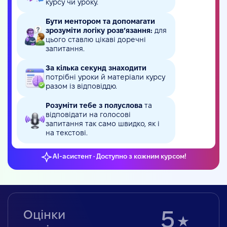
курсу чи уроку.
Бути ментором та допомагати
зрозуміти логіку розв’язання:
для
цього ставлю цікаві доречні
запитання.
За кілька секунд знаходити
потрібні уроки й матеріали курсу
разом із відповіддю.
Розуміти тебе з полуслова
та
відповідати на голосові
запитання так само швидко, як і
на текстові.
AI-асистент • Доступно з кожним курсом!
Оцінки
5