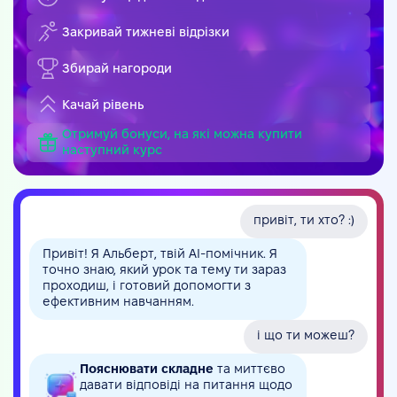
Закривай тижневі відрізки
Збирай нагороди
Качай рівень
Отримуй бонуси, на які можна купити
наступний курс
привіт, ти хто? :)
Привіт! Я Альберт, твій AI-помічник. Я
точно знаю, який урок та тему ти зараз
проходиш, і готовий допомогти з
ефективним навчанням.
і що ти можеш?
Пояснювати складне
та миттєво
давати відповіді на питання щодо