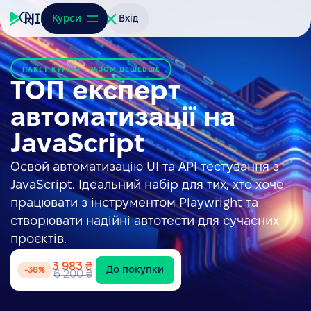
Курси
Вхід
ПАКЕТ КУРСІВ • РАЗОМ ДЕШЕВШЕ
ТОП експерт
автоматизації на
JavaScript
Освой автоматизацію UI та API тестування з
JavaScript. Ідеальний набір для тих, хто хоче
працювати з інструментом Playwright та
створювати надійні автотести для сучасних
проєктів.
3 983 ₴
До покупки
-
36
%
6 200 ₴