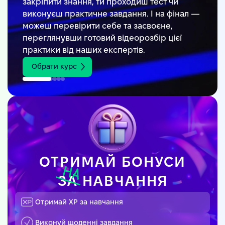
закріпити знання, ти проходиш тест чи
виконуєш практичне завдання. І на фінал —
можеш перевірити себе та засвоєне,
переглянувши готовий відеорозбір цієї
практики від наших експертів.
Обрати курс
ОТРИМАЙ БОНУСИ
ЗА
НАВЧАННЯ
Отримай XP за навчання
Виконуй щоденні завдання